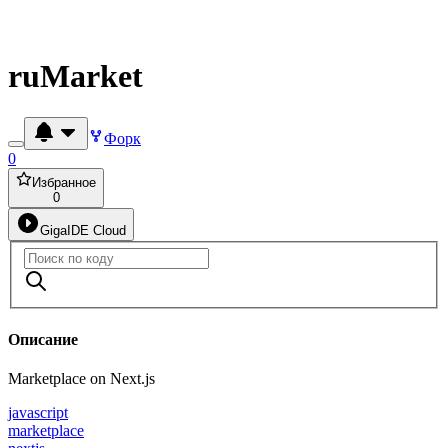
ruMarket
Форк
0
Избранное
0
GigaIDE Cloud
Описание
Marketplace on Next.js
javascript
marketplace