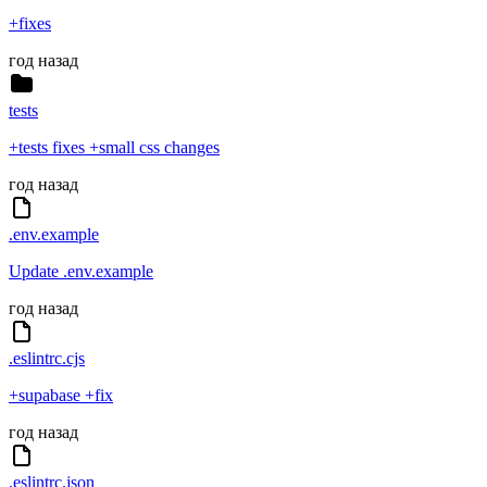
+fixes
год назад
tests
+tests fixes +small css changes
год назад
.env.example
Update .env.example
год назад
.eslintrc.cjs
+supabase +fix
год назад
.eslintrc.json