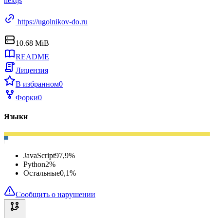
nextjs
https://ugolnikov-do.ru
10.68 MiB
README
Лицензия
В избранном
0
Форки
0
Языки
JavaScript
97,9
%
Python
2
%
Остальные
0,1
%
Сообщить о нарушении