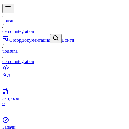
/
ubusuna
/
demo_integration
Обзор
Документация
Войти
/
ubusuna
/
demo_integration
Код
Запросы
0
Задачи