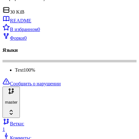
30 KiB
README
В избранном
0
Форки
0
Языки
Text
100
%
Сообщить о нарушении
master
Ветки:
1
Коммиты: