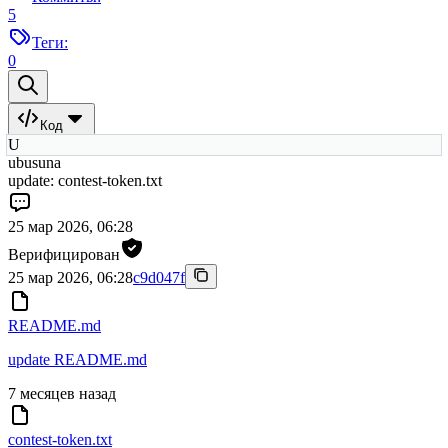
5
Теги:
0
Код
U
ubusuna
update: contest-token.txt
25 мар 2026, 06:28
Верифицирован
25 мар 2026, 06:28
c9d047f
README.md
update README.md
7 месяцев назад
contest-token.txt