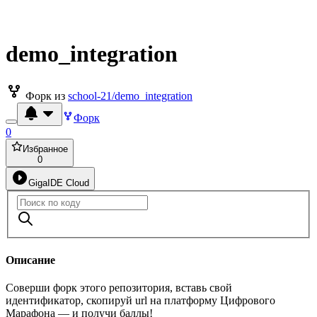
demo_integration
Форк из
school-21/demo_integration
Форк
0
Избранное
0
GigaIDE Cloud
Описание
Соверши форк этого репозитория, вставь свой
идентификатор, скопируй url на платформу Цифрового
Марафона — и получи баллы!