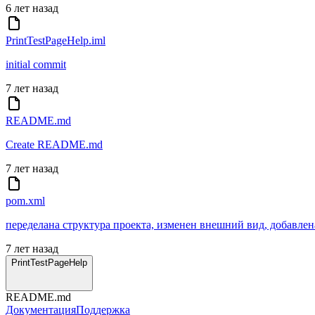
6 лет назад
PrintTestPageHelp.iml
initial commit
7 лет назад
README.md
Create README.md
7 лет назад
pom.xml
переделана структура проекта, изменен внешний вид, добавлен
7 лет назад
PrintTestPageHelp
README.md
Документация
Поддержка