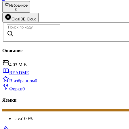
Избранное
0
GigaIDE Cloud
Описание
4.03 MiB
README
В избранном
0
Форки
0
Языки
Java
100
%