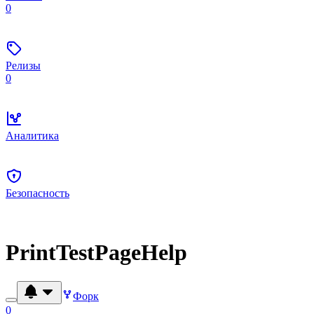
0
Релизы
0
Аналитика
Безопасность
PrintTestPageHelp
Форк
0