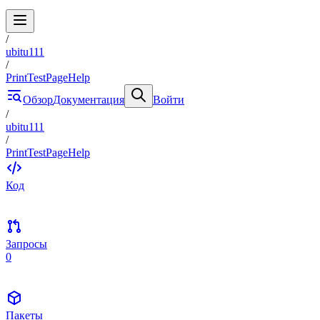
/
ubitu111
/
PrintTestPageHelp
Обзор
Документация
Войти
/
ubitu111
/
PrintTestPageHelp
Код
Запросы
0
Пакеты