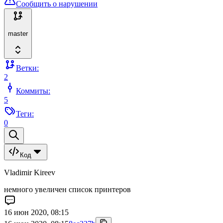
Сообщить о нарушении
master
Ветки:
2
Коммиты:
5
Теги:
0
Код
Vladimir Kireev
немного увеличен список принтеров
16 июн 2020, 08:15