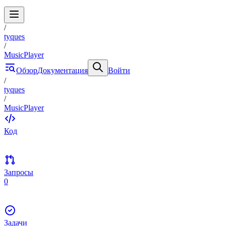
/
tyques
/
MusicPlayer
Обзор
Документация
Войти
/
tyques
/
MusicPlayer
Код
Запросы
0
Задачи