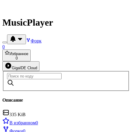
MusicPlayer
Форк
0
Избранное
0
GigaIDE Cloud
Описание
335 KiB
В избранном
0
Форки
0