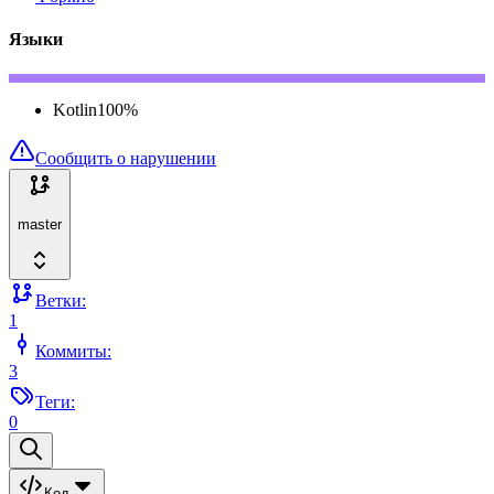
Языки
Kotlin
100
%
Сообщить о нарушении
master
Ветки:
1
Коммиты:
3
Теги:
0
Код