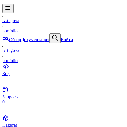
/
tv-tugova
/
portfolio
Обзор
Документация
Войти
/
tv-tugova
/
portfolio
Код
Запросы
0
Пакеты