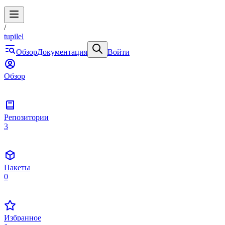
/
tupilel
Обзор
Документация
Войти
Обзор
Репозитории
3
Пакеты
0
Избранное