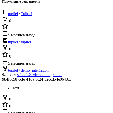
Популярные репозитории
tupilel
/
Tulipel
0
1
5 месяцев назад
tupilel
/
tupilel
0
0
5 месяцев назад
tupilel
/
demo_integration
Форк от
school-21/demo_integration
9b4f8c58-ccfe-410a-8c24-32ccd54e0643...
Text
0
0