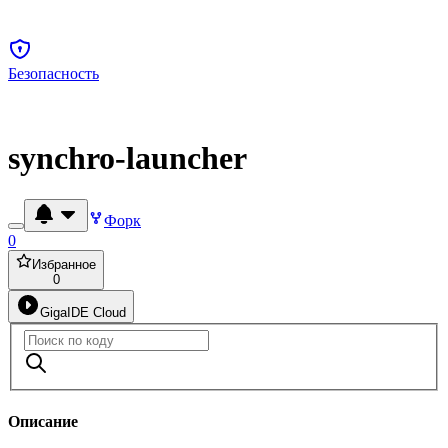
Безопасность
synchro-launcher
Форк
0
Избранное
0
GigaIDE Cloud
Описание