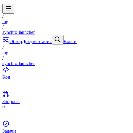
/
tug
/
synchro-launcher
Обзор
Документация
Войти
/
tug
/
synchro-launcher
Код
Запросы
0
Задачи