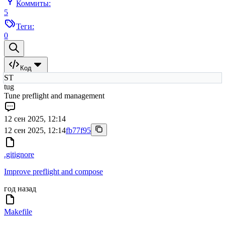
Коммиты:
5
Теги:
0
Код
ST
tug
Tune preflight and management
12 сен 2025, 12:14
12 сен 2025, 12:14
fb77f95
.gitignore
Improve preflight and compose
год назад
Makefile