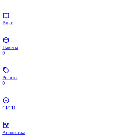
Вики
Пакеты
0
Релизы
0
CI/CD
Аналитика