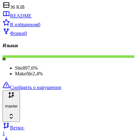
36 KiB
README
В избранном
0
Форки
0
Языки
Shell
97,6
%
Makefile
2,4
%
Сообщить о нарушении
master
Ветки:
1