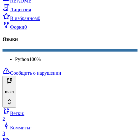
README
Лицензия
В избранном
0
Форки
0
Языки
Python
100
%
Сообщить о нарушении
main
Ветки:
2
Коммиты:
3