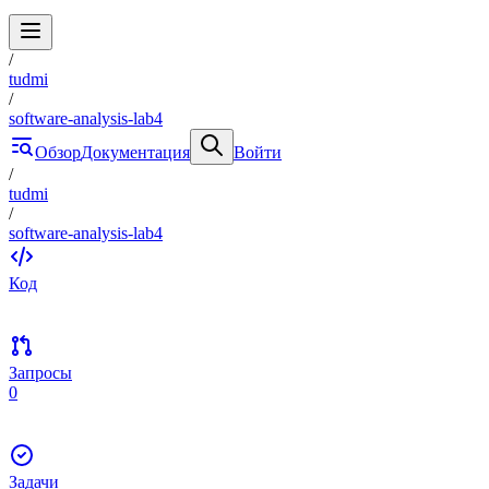
/
tudmi
/
software-analysis-lab4
Обзор
Документация
Войти
/
tudmi
/
software-analysis-lab4
Код
Запросы
0
Задачи