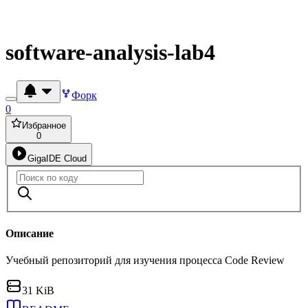
software-analysis-lab4
Форк
0
Избранное
0
GigaIDE Cloud
Описание
Учебный репозиторий для изучения процесса Code Review
31 KiB