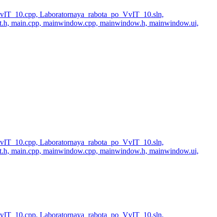
_VvIT_10.cpp, Laboratornaya_rabota_po_VvIT_10.sln,
ut.h, main.cpp, mainwindow.cpp, mainwindow.h, mainwindow.ui,
_VvIT_10.cpp, Laboratornaya_rabota_po_VvIT_10.sln,
ut.h, main.cpp, mainwindow.cpp, mainwindow.h, mainwindow.ui,
_VvIT_10.cpp, Laboratornaya_rabota_po_VvIT_10.sln,