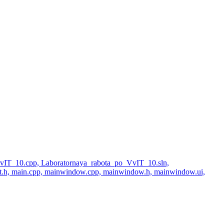
_VvIT_10.cpp, Laboratornaya_rabota_po_VvIT_10.sln,
ut.h, main.cpp, mainwindow.cpp, mainwindow.h, mainwindow.ui,