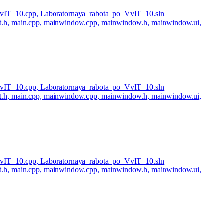
_VvIT_10.cpp, Laboratornaya_rabota_po_VvIT_10.sln,
ut.h, main.cpp, mainwindow.cpp, mainwindow.h, mainwindow.ui,
_VvIT_10.cpp, Laboratornaya_rabota_po_VvIT_10.sln,
ut.h, main.cpp, mainwindow.cpp, mainwindow.h, mainwindow.ui,
_VvIT_10.cpp, Laboratornaya_rabota_po_VvIT_10.sln,
ut.h, main.cpp, mainwindow.cpp, mainwindow.h, mainwindow.ui,