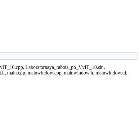
_VvIT_10.cpp, Laboratornaya_rabota_po_VvIT_10.sln,
ut.h, main.cpp, mainwindow.cpp, mainwindow.h, mainwindow.ui,