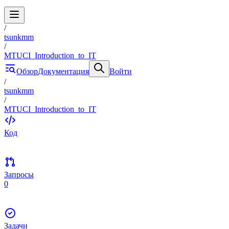
/
tsunkmm
/
MTUCI_Introduction_to_IT
Обзор
Документация
Войти
/
tsunkmm
/
MTUCI_Introduction_to_IT
Код
Запросы
0
Задачи