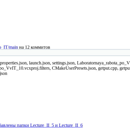
o_IT/main
на 12 коммитов
perties.json, launch.json, settings.json, Laboratornaya_rabota_po
_VvIT_10.vcxproj.filters, CMakeUserPresets.json, getput.cpp, getp
json
влены папки Lecture_II_5 и Lecture_II_6