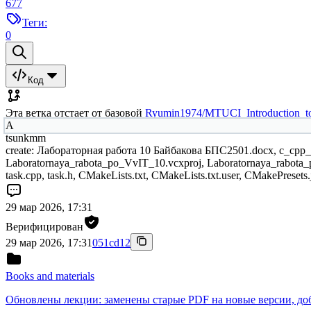
677
Теги:
0
Код
Эта ветка отстает от базовой
Ryumin1974/MTUCI_Introduction_t
A
tsunkmm
create: Лабораторная работа 10 Байбакова БПС2501.docx, c_cpp_pro
Laboratornaya_rabota_po_VvIT_10.vcxproj, Laboratornaya_rabota_po
task.cpp, task.h, CMakeLists.txt, CMakeLists.txt.user, CMakePresets.
29 мар 2026, 17:31
Верифицирован
29 мар 2026, 17:31
051cd12
Books and materials
Обновлены лекции: заменены старые PDF на новые версии, доба