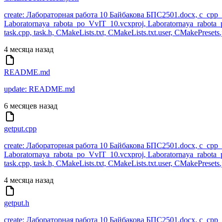
create: Лабораторная работа 10 Байбакова БПС2501.docx, c_cpp_pro
Laboratornaya_rabota_po_VvIT_10.vcxproj, Laboratornaya_rabota_po
task.cpp, task.h, CMakeLists.txt, CMakeLists.txt.user, CMakePresets.
4 месяца назад
README.md
update: README.md
6 месяцев назад
getput.cpp
create: Лабораторная работа 10 Байбакова БПС2501.docx, c_cpp_pro
Laboratornaya_rabota_po_VvIT_10.vcxproj, Laboratornaya_rabota_po
task.cpp, task.h, CMakeLists.txt, CMakeLists.txt.user, CMakePresets.
4 месяца назад
getput.h
create: Лабораторная работа 10 Байбакова БПС2501.docx, c_cpp_pro