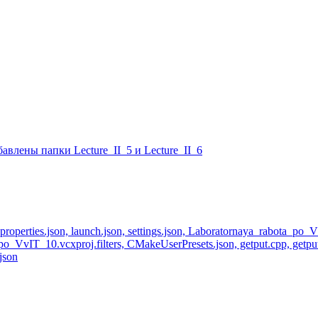
влены папки Lecture_II_5 и Lecture_II_6
perties.json, launch.json, settings.json, Laboratornaya_rabota_po
_VvIT_10.vcxproj.filters, CMakeUserPresets.json, getput.cpp, getp
json