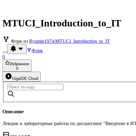
MTUCI_Introduction_to_IT
Форк из
Ryumin1974/MTUCI_Introduction_to_IT
Форк
0
Избранное
0
GigaIDE Cloud
Описание
Лекции и лабораторные работы по дисциплине "Введение в И