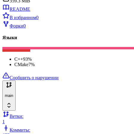
359.3 MiB
README
В избранном
0
Форки
0
Языки
C++
93
%
CMake
7
%
Сообщить о нарушении
main
Ветки:
1
Коммиты: