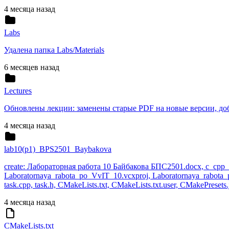
4 месяца назад
Labs
Удалена папка Labs/Materials
6 месяцев назад
Lectures
Обновлены лекции: заменены старые PDF на новые версии, доба
4 месяца назад
lab10(p1)_BPS2501_Baybakova
create: Лабораторная работа 10 Байбакова БПС2501.docx, c_cpp_pro
Laboratornaya_rabota_po_VvIT_10.vcxproj, Laboratornaya_rabota_po
task.cpp, task.h, CMakeLists.txt, CMakeLists.txt.user, CMakePresets.
4 месяца назад
CMakeLists.txt