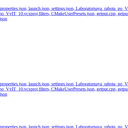
perties.json, launch.json, settings.json, Laboratornaya_rabota_po
_VvIT_10.vcxproj.filters, CMakeUserPresets.json, getput.cpp, getp
json
perties.json, launch.json, settings.json, Laboratornaya_rabota_po
_VvIT_10.vcxproj.filters, CMakeUserPresets.json, getput.cpp, getp
json
perties.json, launch.json, settings.json, Laboratornaya_rabota_po