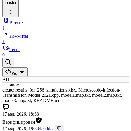
master
Ветки:
1
Коммиты:
1
Теги:
0
Код
АЦ
tsukanov
create: results_for_256_simulations.xlsx, Microscopic-Infection-
Transmission-Model-2021.cpp, model1.map.txt, model2.map.txt,
model3.map.txt, README.md
17 мар 2026, 18:38
Верифицирован
17 мар 2026, 18:38
dc9dd8a