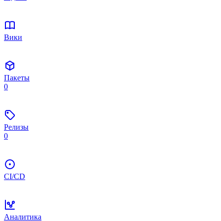
Вики
Пакеты
0
Релизы
0
CI/CD
Аналитика