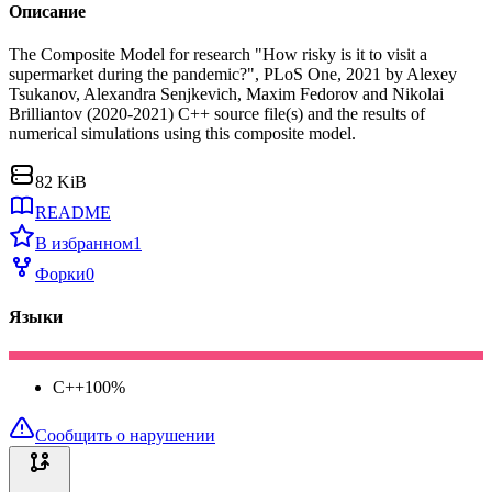
Описание
The Composite Model for research "How risky is it to visit a
supermarket during the pandemic?", PLoS One, 2021 by Alexey
Tsukanov, Alexandra Senjkevich, Maxim Fedorov and Nikolai
Brilliantov (2020-2021) C++ source file(s) and the results of
numerical simulations using this composite model.
82 KiB
README
В избранном
1
Форки
0
Языки
C++
100
%
Сообщить о нарушении