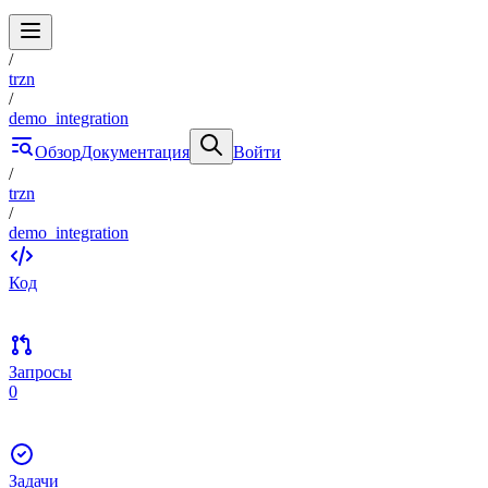
/
trzn
/
demo_integration
Обзор
Документация
Войти
/
trzn
/
demo_integration
Код
Запросы
0
Задачи