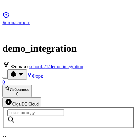
Безопасность
demo_integration
Форк из
school-21/demo_integration
Форк
0
Избранное
0
GigaIDE Cloud