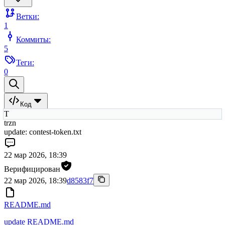
Ветки:
1
Коммиты:
5
Теги:
0
Код
T
trzn
update: contest-token.txt
22 мар 2026, 18:39
Верифицирован
22 мар 2026, 18:39
d8583f7
README.md
update README.md