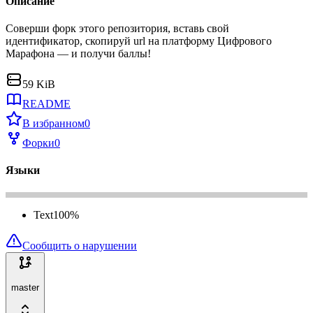
Описание
Соверши форк этого репозитория, вставь свой
идентификатор, скопируй url на платформу Цифрового
Марафона — и получи баллы!
59 KiB
README
В избранном
0
Форки
0
Языки
Text
100
%
Сообщить о нарушении
master