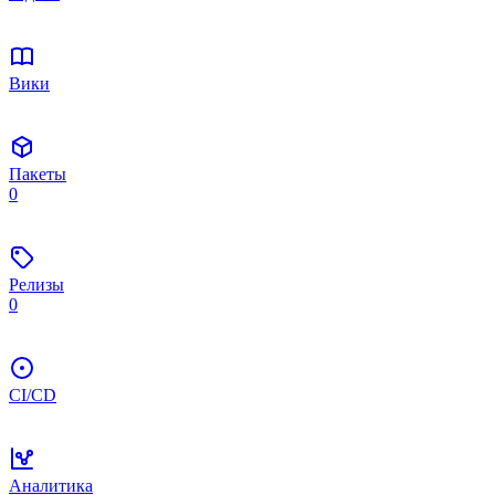
Вики
Пакеты
0
Релизы
0
CI/CD
Аналитика