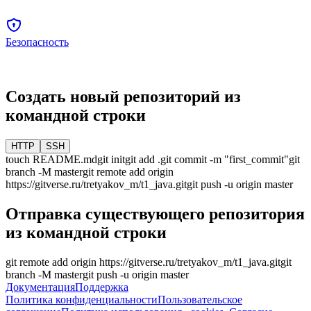
Безопасность
Создать новый репозиторий из
командной строки
HTTP
SSH
touch README.md
git init
git add .
git commit -m "first_commit"
git
branch -M
master
git remote add origin
https://gitverse.ru/tretyakov_m/t1_java.git
git push -u origin
master
Отправка существующего репозитория
из командной строки
git remote add origin
https://gitverse.ru/tretyakov_m/t1_java.git
git
branch -M
master
git push -u origin
master
Документация
Поддержка
Политика конфиденциальности
Пользовательское