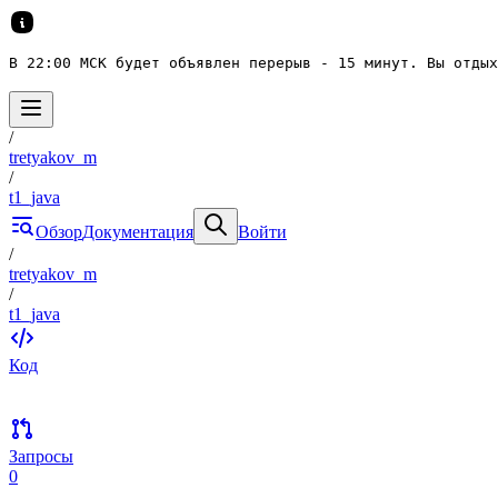
В 22:00 МСК будет объявлен перерыв - 15 минут. Вы отдых
/
tretyakov_m
/
t1_java
Обзор
Документация
Войти
/
tretyakov_m
/
t1_java
Код
Запросы
0