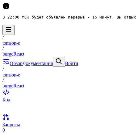
В 22:00 МСК будет объявлен перерыв - 15 минут. Вы отдых
/
tomson-e
/
burgeReact
Обзор
Документация
Войти
/
tomson-e
/
burgeReact
Код
Запросы
0