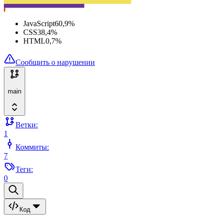
JavaScript
60,9
%
CSS
38,4
%
HTML
0,7
%
Сообщить о нарушении
main
Ветки:
1
Коммиты:
7
Теги:
0
Код