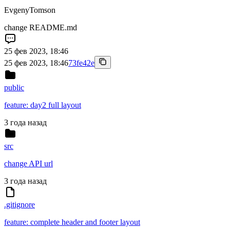
EvgenyTomson
change README.md
25 фев 2023, 18:46
25 фев 2023, 18:46
73fe42e
public
feature: day2 full layout
3 года назад
src
change API url
3 года назад
.gitignore
feature: complete header and footer layout