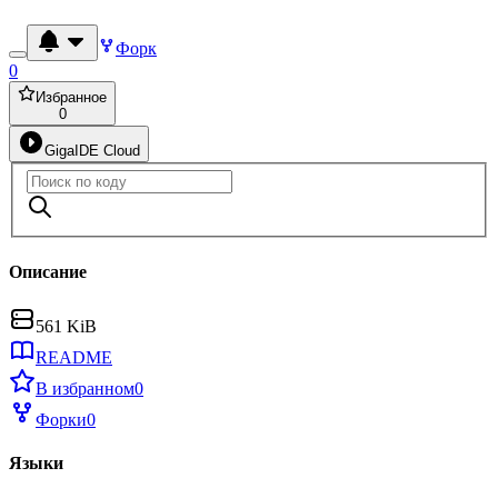
Форк
0
Избранное
0
GigaIDE Cloud
Описание
561 KiB
README
В избранном
0
Форки
0
Языки