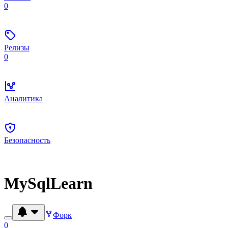
0
Релизы
0
Аналитика
Безопасность
MySqlLearn
Форк
0