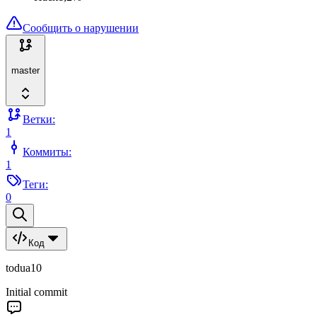
Сообщить о нарушении
master
Ветки:
1
Коммиты:
1
Теги:
0
Код
todua10
Initial commit