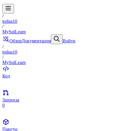
/
todua10
/
MySqlLearn
Обзор
Документация
Войти
/
todua10
/
MySqlLearn
Код
Запросы
0
Пакеты