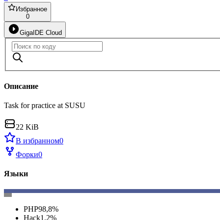
Избранное
0
GigaIDE Cloud
Описание
Task for practice at SUSU
22 KiB
В избранном
0
Форки
0
Языки
PHP
98,8
%
Hack
1,2
%