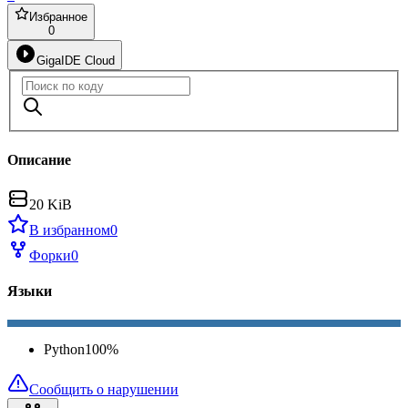
Избранное
0
GigaIDE Cloud
Описание
20 KiB
В избранном
0
Форки
0
Языки
Python
100
%
Сообщить о нарушении