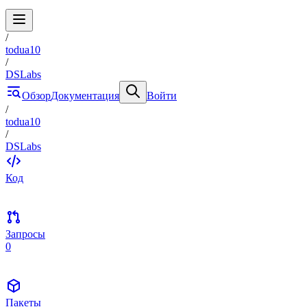
/
todua10
/
DSLabs
Обзор
Документация
Войти
/
todua10
/
DSLabs
Код
Запросы
0
Пакеты