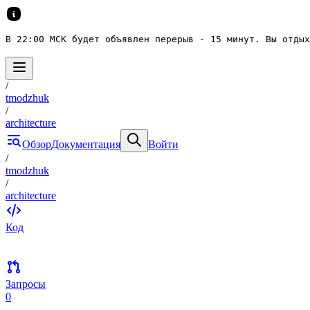
В 22:00 МСК будет объявлен перерыв - 15 минут. Вы отдых
/
tmodzhuk
/
architecture
Обзор
Документация
Войти
/
tmodzhuk
/
architecture
Код
Запросы
0