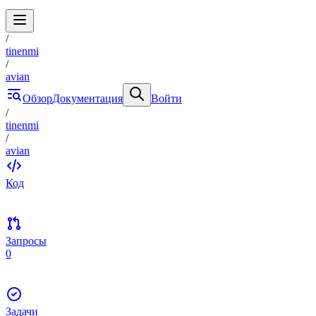
/
tinenmi
/
avian
Обзор
Документация
Войти
/
tinenmi
/
avian
Код
Запросы
0
Задачи