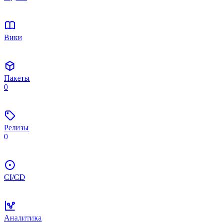
Вики
Пакеты
0
Релизы
0
CI/CD
Аналитика