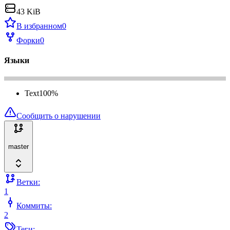
43 KiB
В избранном
0
Форки
0
Языки
Text
100
%
Сообщить о нарушении
master
Ветки:
1
Коммиты:
2
Теги: