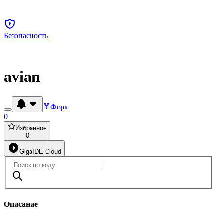
Безопасность
avian
Форк
0
Избранное
0
GigaIDE Cloud
Описание