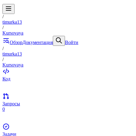
/
timurka13
/
Kursovaya
Обзор
Документация
Войти
/
timurka13
/
Kursovaya
Код
Запросы
0
Задачи