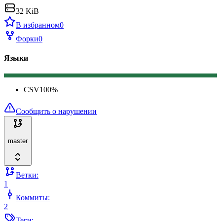
32 KiB
В избранном
0
Форки
0
Языки
CSV
100
%
Сообщить о нарушении
master
Ветки:
1
Коммиты:
2
Теги: