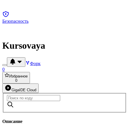
Безопасность
Kursovaya
Форк
0
Избранное
0
GigaIDE Cloud
Описание