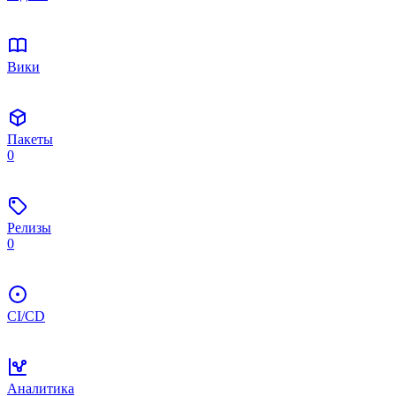
Вики
Пакеты
0
Релизы
0
CI/CD
Аналитика