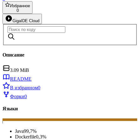
Избранное
0
GigaIDE Cloud
Описание
3.09 MiB
README
В избранном
0
Форки
0
Языки
Java
99,7
%
Dockerfile
0,3
%