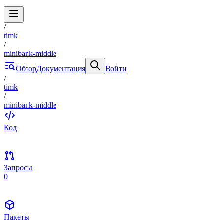
/
timk
/
minibank-middle
Обзор
Документация
Войти
/
timk
/
minibank-middle
Код
Запросы
0
Пакеты