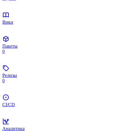
Вики
Пакеты
0
Релизы
0
CI/CD
Аналитика