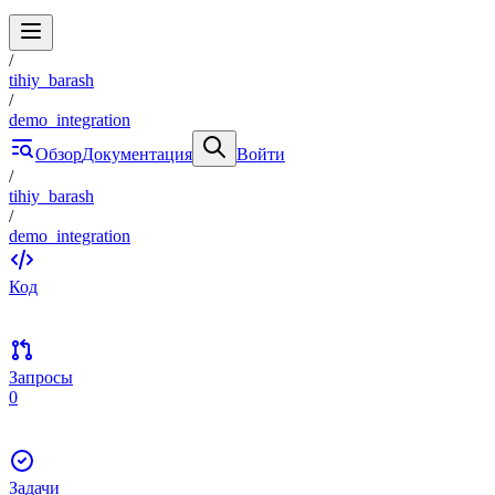
/
tihiy_barash
/
demo_integration
Обзор
Документация
Войти
/
tihiy_barash
/
demo_integration
Код
Запросы
0
Задачи