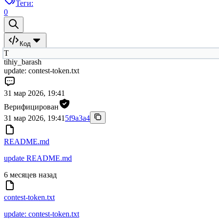
Теги:
0
Код
T
tihiy_barash
update: contest-token.txt
31 мар 2026, 19:41
Верифицирован
31 мар 2026, 19:41
5f9a3a4
README.md
update README.md
6 месяцев назад
contest-token.txt
update: contest-token.txt