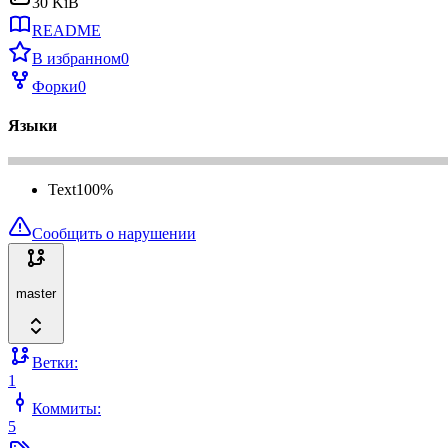
30 KiB
README
В избранном
0
Форки
0
Языки
Text
100
%
Сообщить о нарушении
master
Ветки:
1
Коммиты:
5