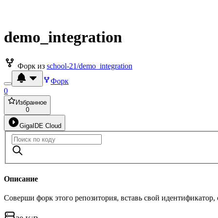
demo_integration
Форк из
school-21/demo_integration
Форк
0
Избранное
0
GigaIDE Cloud
Описание
Соверши форк этого репозитория, вставь свой идентификатор,