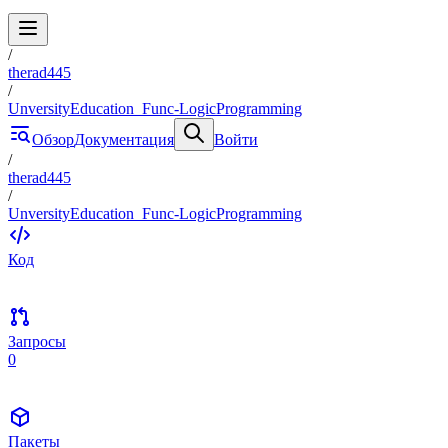
/
therad445
/
UnversityEducation_Func-LogicProgramming
Обзор
Документация
Войти
/
therad445
/
UnversityEducation_Func-LogicProgramming
Код
Запросы
0
Пакеты