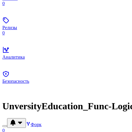
0
Релизы
0
Аналитика
Безопасность
UnversityEducation_Func-Log
Форк
0