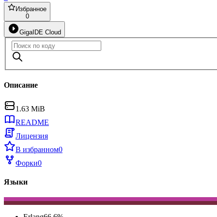
Избранное
0
GigaIDE Cloud
Описание
1.63 MiB
README
Лицензия
В избранном
0
Форки
0
Языки
Erlang
66,6
%