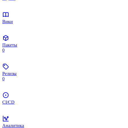
Вики
Пакеты
0
Релизы
0
CI/CD
Аналитика