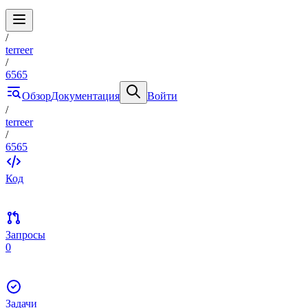
/
terreer
/
6565
Обзор
Документация
Войти
/
terreer
/
6565
Код
Запросы
0
Задачи