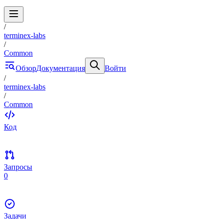
/
terminex-labs
/
Common
Обзор
Документация
Войти
/
terminex-labs
/
Common
Код
Запросы
0
Задачи