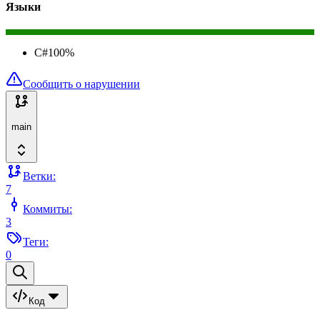
Языки
C#
100
%
Сообщить о нарушении
main
Ветки:
7
Коммиты:
3
Теги:
0
Код