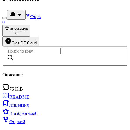
Форк
0
Избранное
0
GigaIDE Cloud
Описание
76 KiB
README
Лицензия
В избранном
0
Форки
0