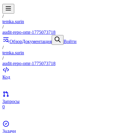
/
temka.surin
/
audit-repo-omr-1775073718
Обзор
Документация
Войти
/
temka.surin
/
audit-repo-omr-1775073718
Код
Запросы
0
Задачи