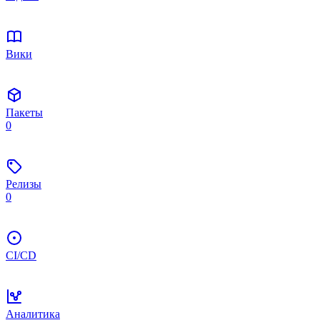
Вики
Пакеты
0
Релизы
0
CI/CD
Аналитика