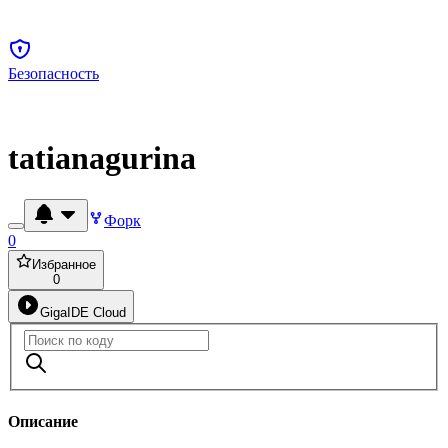
Безопасность
tatianagurina
Форк
0
Избранное
0
GigaIDE Cloud
Описание