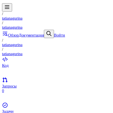
/
tatianagurina
/
tatianagurina
Обзор
Документация
Войти
/
tatianagurina
/
tatianagurina
Код
Запросы
0
Задачи