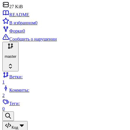
27 KiB
README
В избранном
0
Форки
0
Сообщить о нарушении
master
Ветки:
1
Коммиты:
2
Теги:
0
Код