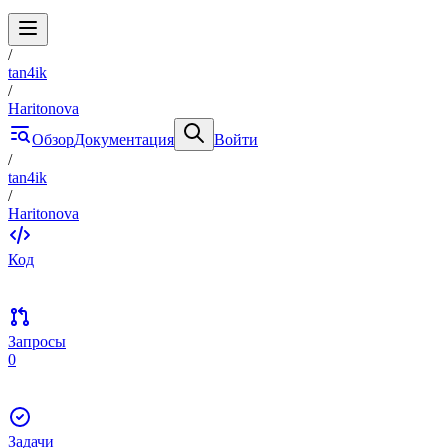
/
tan4ik
/
Haritonova
Обзор
Документация
Войти
/
tan4ik
/
Haritonova
Код
Запросы
0
Задачи