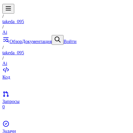
/
takeda_095
/
Ai
Обзор
Документация
Войти
/
takeda_095
/
Ai
Код
Запросы
0
Задачи