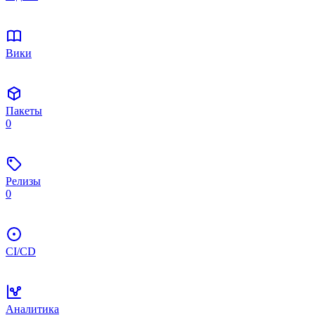
Вики
Пакеты
0
Релизы
0
CI/CD
Аналитика