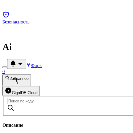
Безопасность
Ai
Форк
0
Избранное
0
GigaIDE Cloud
Описание