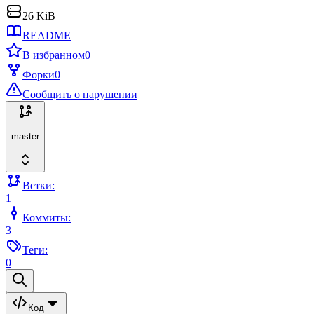
26 KiB
README
В избранном
0
Форки
0
Сообщить о нарушении
master
Ветки:
1
Коммиты:
3
Теги:
0
Код