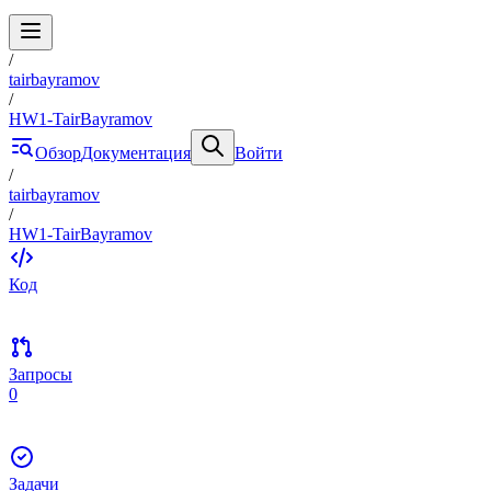
/
tairbayramov
/
HW1-TairBayramov
Обзор
Документация
Войти
/
tairbayramov
/
HW1-TairBayramov
Код
Запросы
0
Задачи