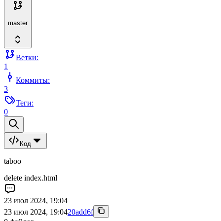
master
Ветки:
1
Коммиты:
3
Теги:
0
Код
taboo
delete index.html
23 июл 2024, 19:04
23 июл 2024, 19:04
20add6f