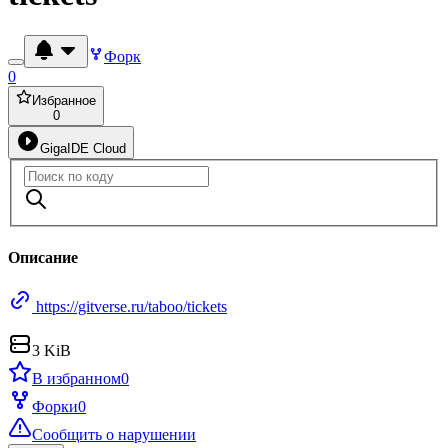
Форк
0
Избранное
0
GigaIDE Cloud
Описание
https://gitverse.ru/taboo/tickets
3 KiB
В избранном
0
Форки
0
Сообщить о нарушении