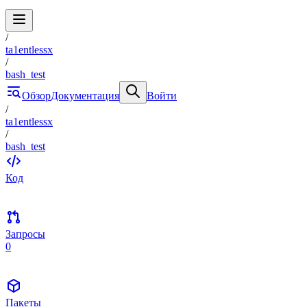
/
ta1entlessx
/
bash_test
Обзор
Документация
Войти
/
ta1entlessx
/
bash_test
Код
Запросы
0
Пакеты