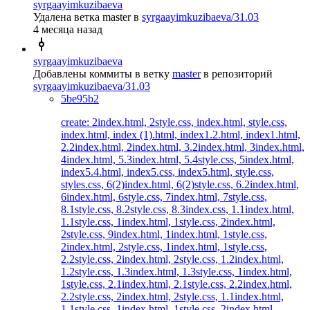
syrgaayimkuzibaeva
Удалена ветка
master
в
syrgaayimkuzibaeva/31.03
4 месяца назад
syrgaayimkuzibaeva
Добавлены коммиты в ветку
master
в репозиторий
syrgaayimkuzibaeva/31.03
5be95b2
create: 2index.html, 2style.css, index.html, style.css,
index.html, index (1).html, index1.2.html, index1.html,
2.2index.html, 2index.html, 3.2index.html, 3index.html,
4index.html, 5.3index.html, 5.4style.css, 5index.html,
index5.4.html, index5.css, index5.html, style.css,
styles.css, 6(2)index.html, 6(2)style.css, 6.2index.html,
6index.html, 6style.css, 7index.html, 7style.css,
8.1style.css, 8.2style.css, 8.3index.css, 1.1index.html,
1.1style.css, 1index.html, 1style.css, 2index.html,
2style.css, 9index.html, 1index.html, 1style.css,
2index.html, 2style.css, 1index.html, 1style.css,
2.2style.css, 2index.html, 2style.css, 1.2index.html,
1.2style.css, 1.3index.html, 1.3style.css, 1index.html,
1style.css, 2.1index.html, 2.1style.css, 2.2index.html,
2.2style.css, 2index.html, 2style.css, 1.1index.html,
1.1style.css, 1index.html, 1style.css, 2index.html,