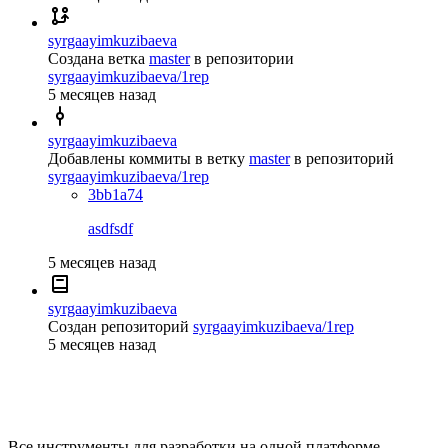
syrgaayimkuzibaeva
Создана ветка
master
в репозитории
syrgaayimkuzibaeva/1rep
5 месяцев назад
syrgaayimkuzibaeva
Добавлены коммиты в ветку
master
в репозиторий
syrgaayimkuzibaeva/1rep
3bb1a74
asdfsdf
5 месяцев назад
syrgaayimkuzibaeva
Создан репозиторий
syrgaayimkuzibaeva/1rep
5 месяцев назад
Все инструменты для разработки на одной платформе