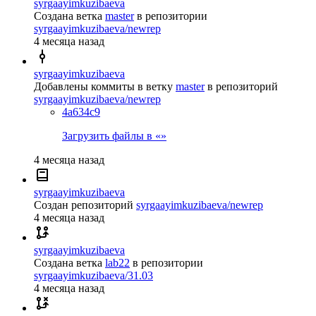
syrgaayimkuzibaeva
Создана ветка
master
в репозитории
syrgaayimkuzibaeva/newrep
4 месяца назад
syrgaayimkuzibaeva
Добавлены коммиты в ветку
master
в репозиторий
syrgaayimkuzibaeva/newrep
4a634c9
Загрузить файлы в «»
4 месяца назад
syrgaayimkuzibaeva
Создан репозиторий
syrgaayimkuzibaeva/newrep
4 месяца назад
syrgaayimkuzibaeva
Создана ветка
lab22
в репозитории
syrgaayimkuzibaeva/31.03
4 месяца назад