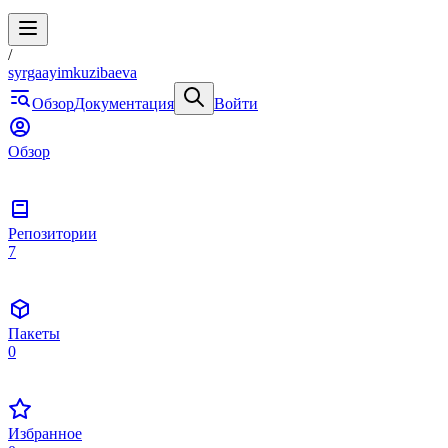
/
syrgaayimkuzibaeva
Обзор
Документация
Войти
Обзор
Репозитории
7
Пакеты
0
Избранное