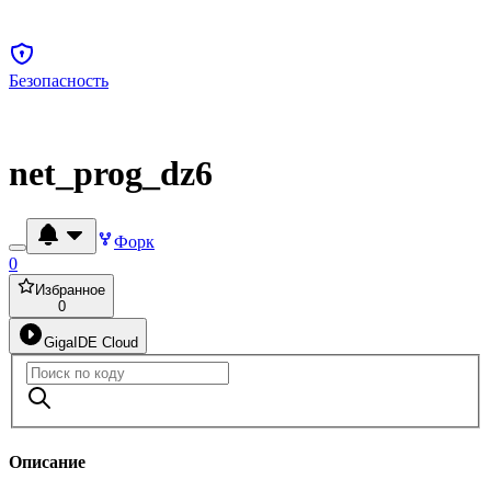
Безопасность
net_prog_dz6
Форк
0
Избранное
0
GigaIDE Cloud
Описание