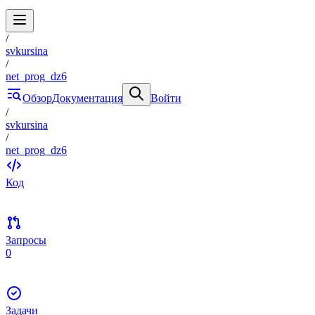
/
svkursina
/
net_prog_dz6
Обзор
Документация
Войти
/
svkursina
/
net_prog_dz6
Код
Запросы
0
Задачи