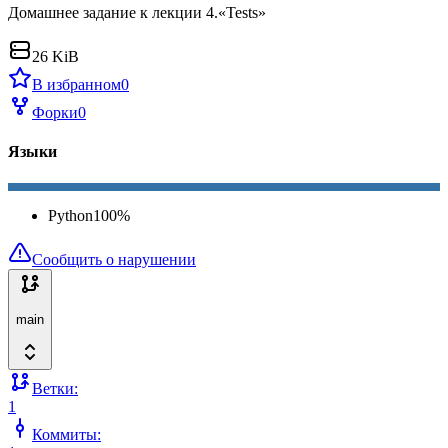
Домашнее задание к лекции 4.«Tests»
26 KiB
В избранном
0
Форки
0
Языки
Python
100
%
Сообщить о нарушении
main
Ветки:
1
Коммиты: