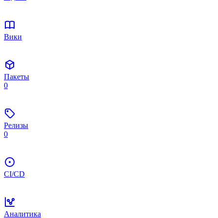
Вики
Пакеты
0
Релизы
0
CI/CD
Аналитика