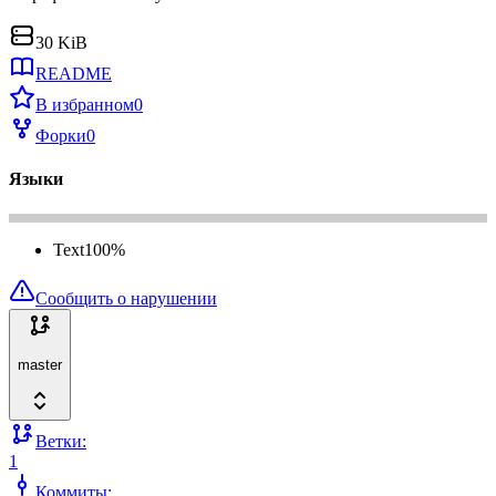
30 KiB
README
В избранном
0
Форки
0
Языки
Text
100
%
Сообщить о нарушении
master
Ветки:
1
Коммиты: