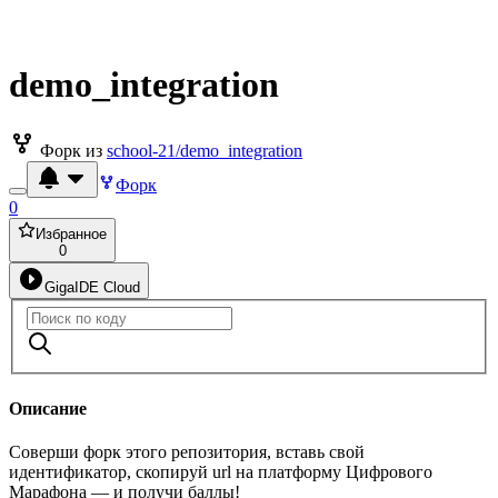
demo_integration
Форк из
school-21/demo_integration
Форк
0
Избранное
0
GigaIDE Cloud
Описание
Соверши форк этого репозитория, вставь свой
идентификатор, скопируй url на платформу Цифрового
Марафона — и получи баллы!