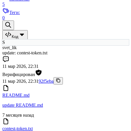
5
Теги:
0
Код
S
svet_lik
update: contest-token.txt
11 мар 2026, 22:31
Верифицирован
11 мар 2026, 22:31
92f5eba
README.md
update README.md
7 месяцев назад
contest-token.txt