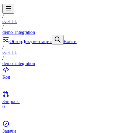
/
svet_lik
/
demo_integration
Обзор
Документация
Войти
/
svet_lik
/
demo_integration
Код
Запросы
0
Задачи