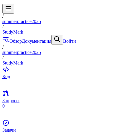
/
summerpractice2025
/
StudyMark
Обзор
Документация
Войти
/
summerpractice2025
/
StudyMark
Код
Запросы
0
Задачи