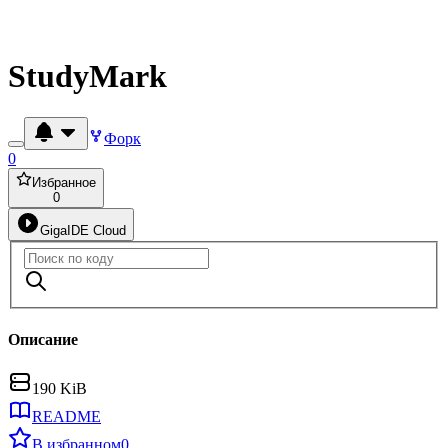
StudyMark
Форк
0
Избранное
0
GigaIDE Cloud
Описание
190 KiB
README
В избранном
0