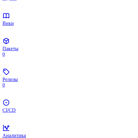
Вики
Пакеты
0
Релизы
0
CI/CD
Аналитика