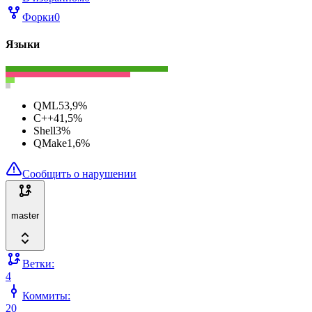
Форки
0
Языки
QML
53,9
%
C++
41,5
%
Shell
3
%
QMake
1,6
%
Сообщить о нарушении
master
Ветки:
4
Коммиты:
20