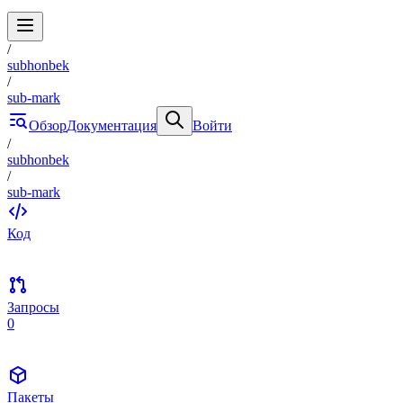
/
subhonbek
/
sub-mark
Обзор
Документация
Войти
/
subhonbek
/
sub-mark
Код
Запросы
0
Пакеты