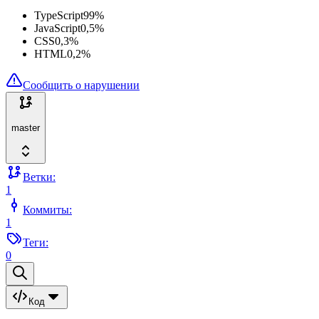
TypeScript
99
%
JavaScript
0,5
%
CSS
0,3
%
HTML
0,2
%
Сообщить о нарушении
master
Ветки:
1
Коммиты:
1
Теги:
0
Код