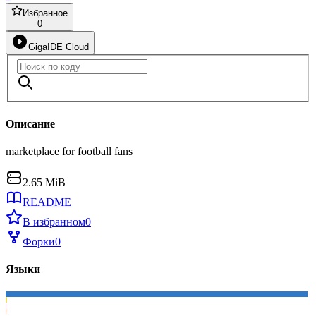
Избранное
0
GigaIDE Cloud
Описание
marketplace for football fans
2.65 MiB
README
В избранном
0
Форки
0
Языки