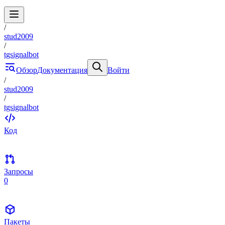
/
stud2009
/
tgsignalbot
Обзор
Документация
Войти
/
stud2009
/
tgsignalbot
Код
Запросы
0
Пакеты