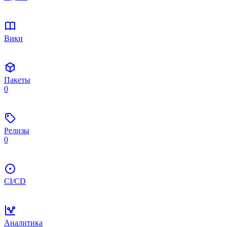
Вики
Пакеты
0
Релизы
0
CI/CD
Аналитика