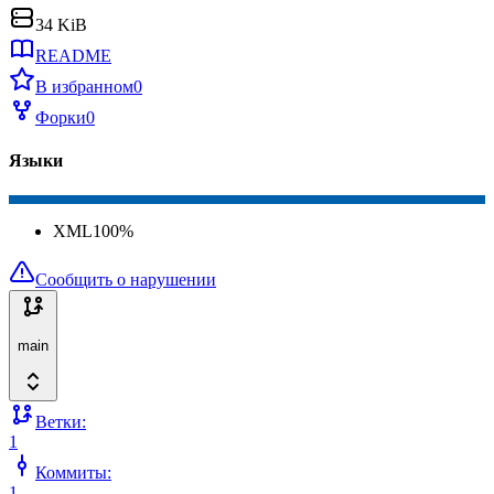
34 KiB
README
В избранном
0
Форки
0
Языки
XML
100
%
Сообщить о нарушении
main
Ветки:
1
Коммиты:
1