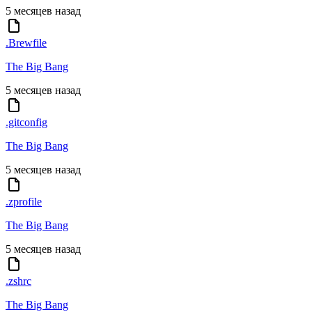
5 месяцев назад
.Brewfile
The Big Bang
5 месяцев назад
.gitconfig
The Big Bang
5 месяцев назад
.zprofile
The Big Bang
5 месяцев назад
.zshrc
The Big Bang