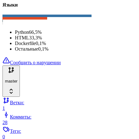
Языки
Python
66,5
%
HTML
33,3
%
Dockerfile
0,1
%
Остальные
0,1
%
Сообщить о нарушении
master
Ветки:
1
Коммиты:
28
Теги:
0