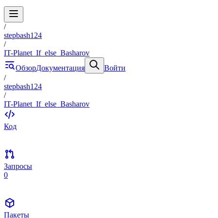
/
stepbash124
/
IT-Planet_If_else_Basharov
Обзор
Документация
Войти
/
stepbash124
/
IT-Planet_If_else_Basharov
Код
Запросы
0
Пакеты