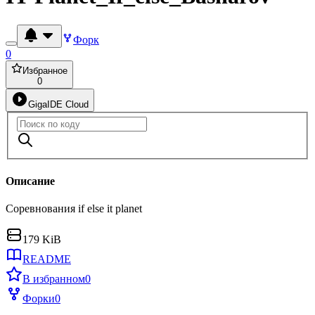
Форк
0
Избранное
0
GigaIDE Cloud
Описание
Соревнования if else it planet
179 KiB
README
В избранном
0
Форки
0