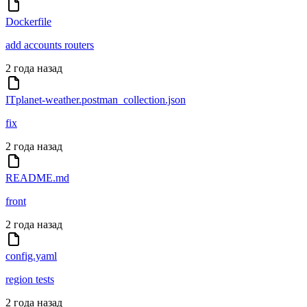
Dockerfile
add accounts routers
2 года назад
ITplanet-weather.postman_collection.json
fix
2 года назад
README.md
front
2 года назад
config.yaml
region tests
2 года назад