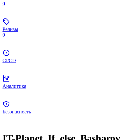
0
Релизы
0
CI/CD
Аналитика
Безопасность
IT-Planet_If_else_Basharov