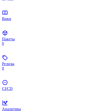
Вики
Пакеты
0
Релизы
0
CI/CD
Аналитика