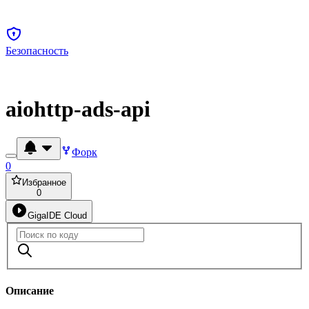
Безопасность
aiohttp-ads-api
Форк
0
Избранное
0
GigaIDE Cloud
Описание