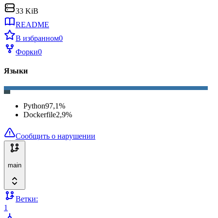
33 KiB
README
В избранном
0
Форки
0
Языки
Python
97,1
%
Dockerfile
2,9
%
Сообщить о нарушении
main
Ветки:
1