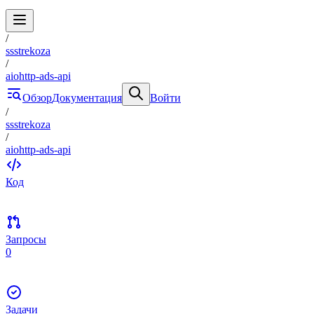
/
ssstrekoza
/
aiohttp-ads-api
Обзор
Документация
Войти
/
ssstrekoza
/
aiohttp-ads-api
Код
Запросы
0
Задачи