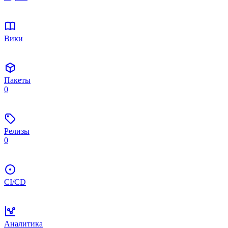
Вики
Пакеты
0
Релизы
0
CI/CD
Аналитика