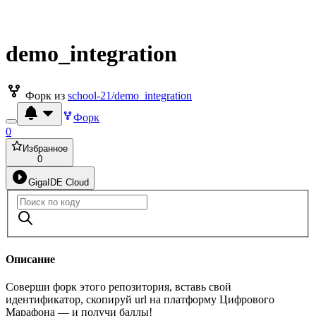
demo_integration
Форк из
school-21/demo_integration
Форк
0
Избранное
0
GigaIDE Cloud
Описание
Соверши форк этого репозитория, вставь свой
идентификатор, скопируй url на платформу Цифрового
Марафона — и получи баллы!