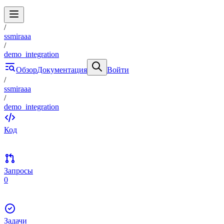
/
ssmiraaa
/
demo_integration
Обзор
Документация
Войти
/
ssmiraaa
/
demo_integration
Код
Запросы
0
Задачи