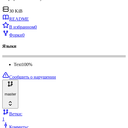
30 KiB
README
В избранном
0
Форки
0
Языки
Text
100
%
Сообщить о нарушении
master
Ветки:
1
Коммиты: