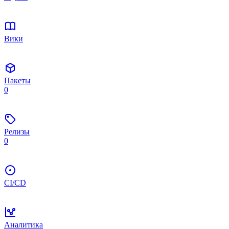
Вики
Пакеты
0
Релизы
0
CI/CD
Аналитика