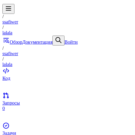
/
ssafiwer
/
lalala
Обзор
Документация
Войти
/
ssafiwer
/
lalala
Код
Запросы
0
Задачи