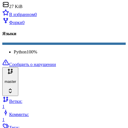
27 KiB
В избранном
0
Форки
0
Языки
Python
100
%
Сообщить о нарушении
master
Ветки:
1
Коммиты:
1
Теги: