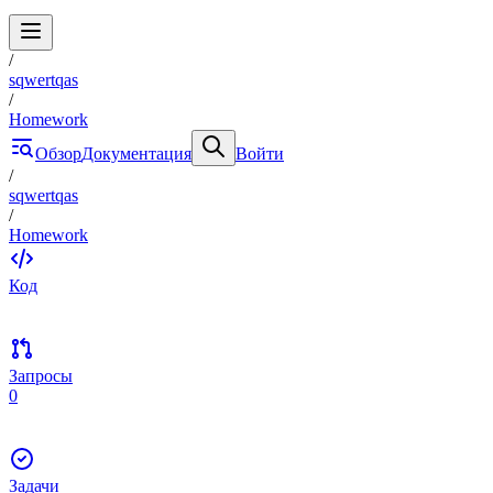
/
sqwertqas
/
Homework
Обзор
Документация
Войти
/
sqwertqas
/
Homework
Код
Запросы
0
Задачи