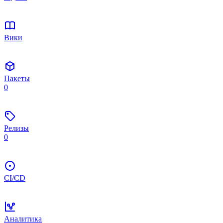
Вики
Пакеты
0
Релизы
0
CI/CD
Аналитика