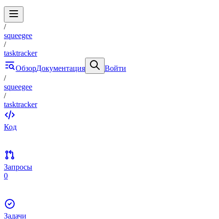
/
squeegee
/
tasktracker
Обзор
Документация
Войти
/
squeegee
/
tasktracker
Код
Запросы
0
Задачи