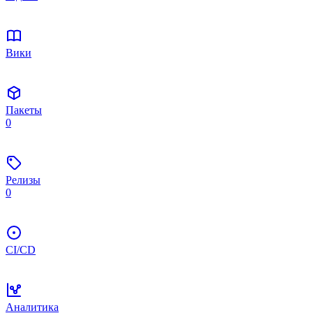
Вики
Пакеты
0
Релизы
0
CI/CD
Аналитика