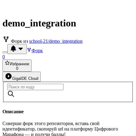
demo_integration
Форк из
school-21/demo_integration
Форк
0
Избранное
0
GigaIDE Cloud
Описание
Соверши форк этого репозитория, вставь свой
идентификатор, скопируй url на платформу Цифрового
Марафона — и получи баллы!