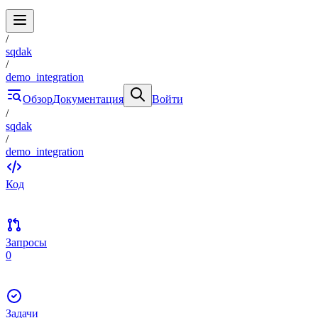
/
sqdak
/
demo_integration
Обзор
Документация
Войти
/
sqdak
/
demo_integration
Код
Запросы
0
Задачи