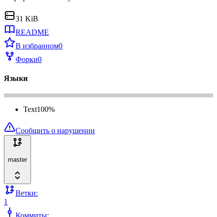
31 KiB
README
В избранном
0
Форки
0
Языки
Text
100
%
Сообщить о нарушении
master
Ветки:
1
Коммиты: