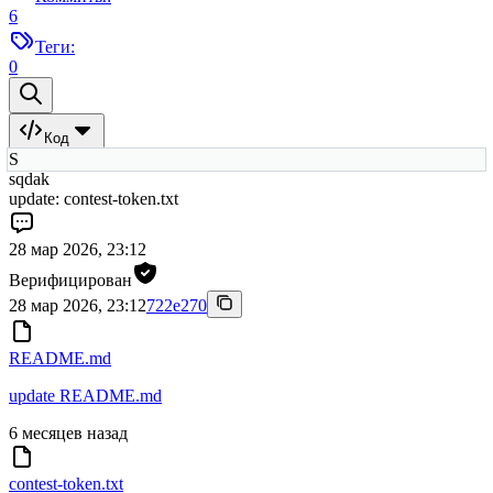
6
Теги:
0
Код
S
sqdak
update: contest-token.txt
28 мар 2026, 23:12
Верифицирован
28 мар 2026, 23:12
722e270
README.md
update README.md
6 месяцев назад
contest-token.txt