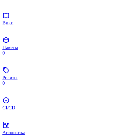
Вики
Пакеты
0
Релизы
0
CI/CD
Аналитика