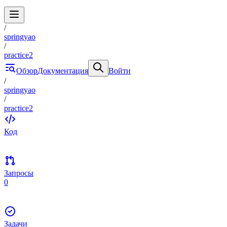
/
springyao
/
practice2
Обзор
Документация
Войти
/
springyao
/
practice2
Код
Запросы
0
Задачи