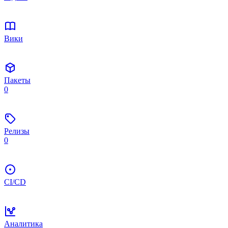
Вики
Пакеты
0
Релизы
0
CI/CD
Аналитика