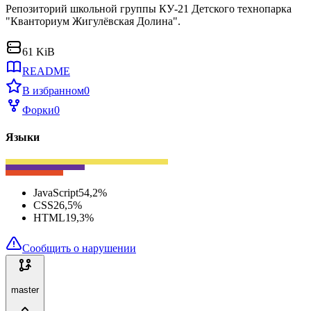
Репозиторий школьной группы КУ-21 Детского технопарка
"Кванториум Жигулёвская Долина".
61 KiB
README
В избранном
0
Форки
0
Языки
JavaScript
54,2
%
CSS
26,5
%
HTML
19,3
%
Сообщить о нарушении
master