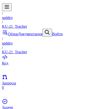
/
spddev
/
KU-21_Teacher
Обзор
Документация
Войти
/
spddev
/
KU-21_Teacher
Код
Запросы
0
Задачи