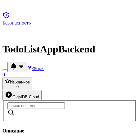
Безопасность
TodoListAppBackend
Форк
0
Избранное
0
GigaIDE Cloud
Описание