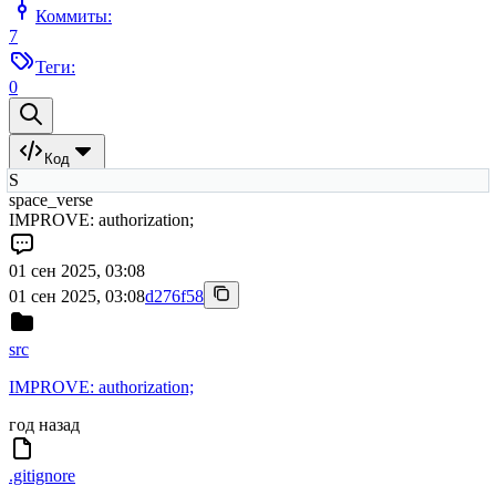
Коммиты:
7
Теги:
0
Код
S
space_verse
IMPROVE: authorization;
01 сен 2025, 03:08
01 сен 2025, 03:08
d276f58
src
IMPROVE: authorization;
год назад
.gitignore