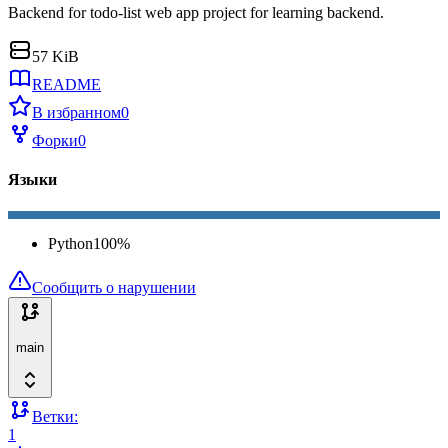
Backend for todo-list web app project for learning backend.
57 KiB
README
В избранном
0
Форки
0
Языки
Python
100
%
Сообщить о нарушении
main
Ветки:
1