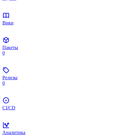
Вики
Пакеты
0
Релизы
0
CI/CD
Аналитика