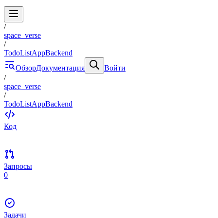
/
space_verse
/
TodoListAppBackend
Обзор
Документация
Войти
/
space_verse
/
TodoListAppBackend
Код
Запросы
0
Задачи