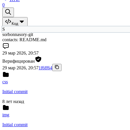
0
Код
S
sorbonnasory-git
contacts: README.md
29 мар 2026, 20:57
Верифицирован
29 мар 2026, 20:57
1f6ff64
css
Initial commit
8 лет назад
img
Initial commit