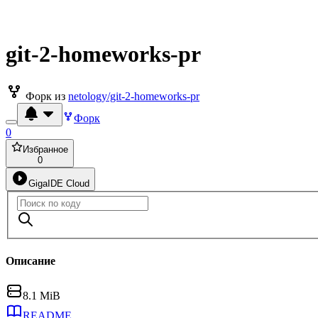
git-2-homeworks-pr
Форк из
netology/git-2-homeworks-pr
Форк
0
Избранное
0
GigaIDE Cloud
Описание
8.1 MiB
README