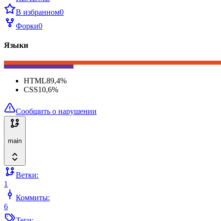
В избранном
0
Форки
0
Языки
HTML
89,4
%
CSS
10,6
%
Сообщить о нарушении
main
Ветки:
1
Коммиты:
6
Теги: