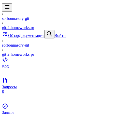
/
sorbonnasory-git
/
git-2-homeworks-pr
Обзор
Документация
Войти
/
sorbonnasory-git
/
git-2-homeworks-pr
Код
Запросы
0
Задачи